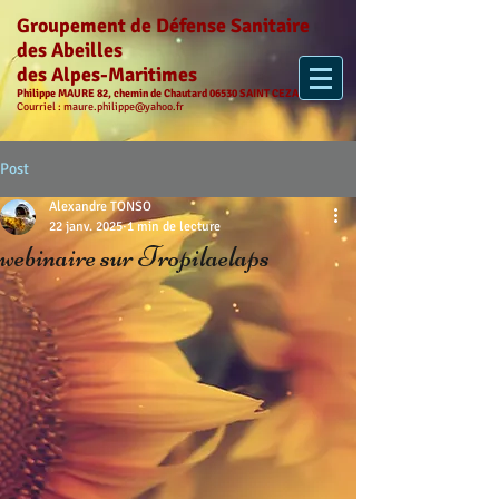
Groupement de Défense Sanitaire
des Abeilles
des Alpes-Maritimes
Philippe MAURE 82, chemin de Chautard 06530 SAINT CEZAIRE
Courriel :
maure.philippe@yahoo.fr
Post
Alexandre TONSO
22 janv. 2025
1 min de lecture
webinaire sur Tropilaelaps