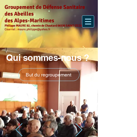
Groupement de Défense Sanitaire
des Abeilles
des Alpes-Maritimes
Philippe MAURE 82, chemin de Chautard 06530 SAINT CEZAIRE
Courriel :
maure.philippe@yahoo.fr
Qui sommes-nous ?
But du regroupement