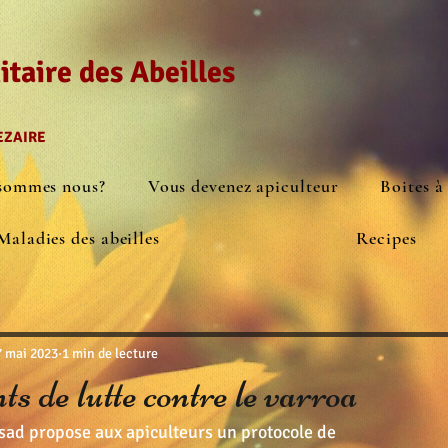
taire des Abeilles
CEZAIRE
sommes nous?
Vous devenez apiculteur
Boites à
Maladies des abeilles
Recipes
7 mai 2023
1 min de lecture
 de lutte contre le varroa
sad propose aux apiculteurs un protocole de 