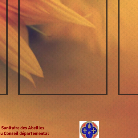
Les Maladies des Abeilles : Guide
Complet de Prévention et de
Traitement
Découvrez les principales
 Sanitaire des Abeilles
maladies affectant les abeilles
du Conseil départemental