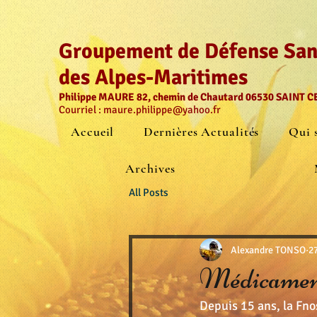
Groupement de Défense Sani
des Alpes-Maritimes
Philippe MAURE 82, chemin de Chautard 06530 SAINT 
Courriel :
maure.philippe@yahoo.fr
Accueil
Dernières Actualités
Qui 
Archives
All Posts
Alexandre TONSO
2
Médicaments
Depuis 15 ans, la Fno