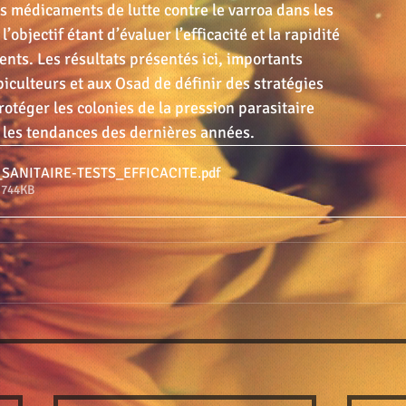
des médicaments de lutte contre le varroa dans les 
l’objectif étant d’évaluer l’efficacité et la rapidité 
nts. Les résultats présentés ici, importants 
iculteurs et aux Osad de définir des stratégies 
rotéger les colonies de la pression parasitaire 
 les tendances des dernières années.
_SANITAIRE-TESTS_EFFICACITE
.pdf
• 744KB