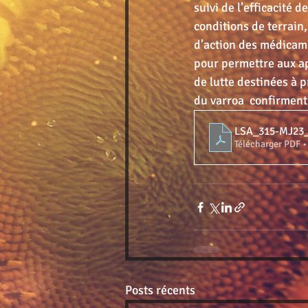
suivi de l’efficacité 
conditions de terrain, 
d’action des médicame
pour permettre aux ap
de lutte destinées à p
du varroa  confirment
LSA_315-MJ23
Télécharger PDF 
Posts récents