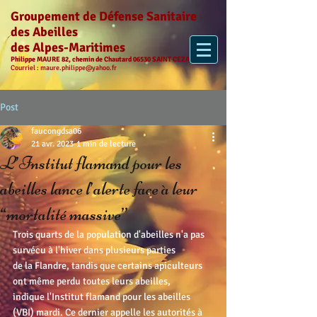
Groupement de Défense Sanitaire
des Abeilles
des Alpes-Maritimes
Philippe MAURE 82, chemin de Chautard 06530 SAINT CEZAIRE
Courriel :
maure.philippe@yahoo.fr
Post
faucongdsa06
21 avr. 2023
1 min de lecture
L’Institut flamand pour les
abeilles lance l’alerte face à leur
“mortalité massive”
Trois quarts de la population d'abeilles n'a pas 
survécu à l'hiver dans plusieurs parties
de la Flandre, tandis que certains apiculteurs 
ont même perdu toutes leurs abeilles,
indique l'Institut flamand pour les abeilles 
(VBI) mardi. Ce dernier appelle les autorités à